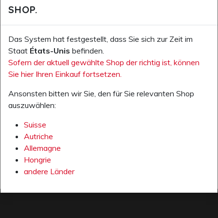
SHOP.
SOUHAITS
Das System hat festgestellt, dass Sie sich zur Zeit im
Staat
États-Unis
befinden.
Sofern der aktuell gewählte Shop der richtig ist, können
Sie hier Ihren Einkauf fortsetzen.
Ansonsten bitten wir Sie, den für Sie relevanten Shop
AJOUTER TOUS LES PRODUITS À LA LISTE DE
auszuwählen:
SOUHAITS
Suisse
page 1 du 1
Autriche
dernière page
nächs
Allemagne
Hongrie
andere Länder