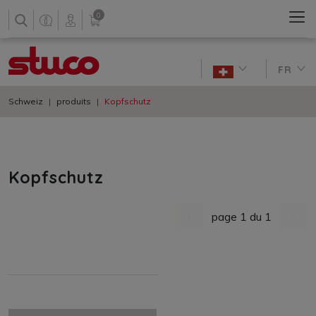
0
FR
Schweiz
produits
Kopfschutz
Kopfschutz
page 1 du 1
dernière page
nächs