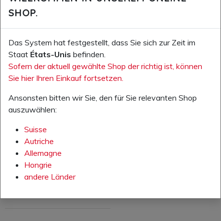
SHOP.
Das System hat festgestellt, dass Sie sich zur Zeit im
Staat
États-Unis
befinden.
Sofern der aktuell gewählte Shop der richtig ist, können
Ihr Preis TVA excl.:
Ihr Preis TVA excl.:
0,00 CHF
0,00 CHF
Sie hier Ihren Einkauf fortsetzen.
Numéro d'article: 10.000.00
Numéro d'article: 10.002.00
Ansonsten bitten wir Sie, den für Sie relevanten Shop
Cataloque Stuco 2023/2024
Cataloque Stuco EPP
auszuwählen:
Suisse
AJOUTER AU PANIER
AJOUTER AU PANIER
Autriche
Allemagne
AJOUTER À LA LISTE DE
AJOUTER À LA LISTE DE
Hongrie
SOUHAITS
SOUHAITS
andere Länder