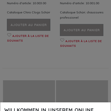
Numéro d'article: 10.003.00
Numéro d'article: 10.001.00
Cataloque Chiro Clogs Schürr
Cataloque Schürr, chaussures
professionel
AJOUTER AU PANIER
AJOUTER AU PANIER
AJOUTER À LA LISTE DE
SOUHAITS
AJOUTER À LA LISTE DE
SOUHAITS
WILLKOMMEN IN UNSEREM ONLINE