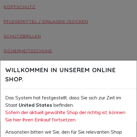
KOPFSCHUTZ
PFLEGEMITTEL / EINLAGEN /SOCKEN
SCHUTZBRILLEN
SICHERHEITSSCHUHE
SPEZIALSCHUHE
WILLKOMMEN IN UNSEREM ONLINE
SHOP.
SPORT- UND FREIZEITSCHUHE
Das System hat festgestellt, dass Sie sich zur Zeit im
Staat
United States
befinden.
Sofern der aktuell gewählte Shop der richtig ist, können
Sie hier Ihren Einkauf fortsetzen.
Ansonsten bitten wir Sie, den für Sie relevanten Shop