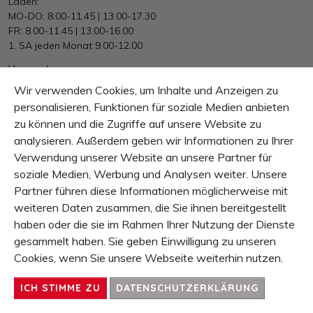
Laden:
MO-DO: 8.00-11.45 | 13.00-17.30
FR: 8.00-11.45 | 13.00-16.00
1. SA jeden Monat 9.00-12.00
Versand
Ab Fr. 150.– portofrei
Wir verwenden Cookies, um Inhalte und Anzeigen zu
EU/International nach Aufwand
personalisieren, Funktionen für soziale Medien anbieten
zu können und die Zugriffe auf unsere Website zu
Zahlung
Mastercard, VISA, PayPal, Rechnung, Vorkasse
analysieren. Außerdem geben wir Informationen zu Ihrer
Verwendung unserer Website an unsere Partner für
Garantie
soziale Medien, Werbung und Analysen weiter. Unsere
10 Tage Rückgaberecht
Partner führen diese Informationen möglicherweise mit
1 Jahr Produkt-Garantie
weiteren Daten zusammen, die Sie ihnen bereitgestellt
haben oder die sie im Rahmen Ihrer Nutzung der Dienste
INHALT
gesammelt haben. Sie geben Einwilligung zu unseren
SERVICE & INFO
Cookies, wenn Sie unsere Webseite weiterhin nutzen.
UNTERNEHMEN
KONTAKT
ICH STIMME ZU
DATENSCHUTZERKLÄRUNG