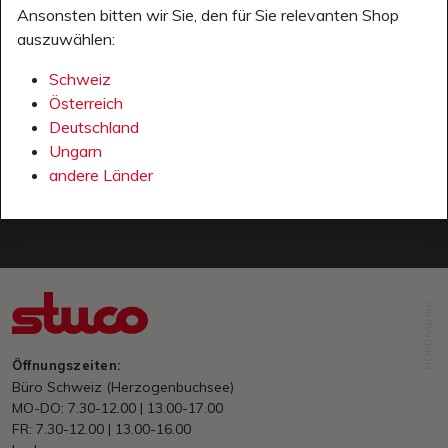
Ansonsten bitten wir Sie, den für Sie relevanten Shop
NEWSLETTER
auszuwählen:
Jetzt anmelden für den Newsletter:
Schweiz
Österreich
E-Mail
Deutschland
Ungarn
ANMELDEN
andere Länder
NORDFABRIK
Öffnungszeiten:
Büro Schweiz (Herzogenbuchsee)
MO-DO: 7.30-12.00 | 13.00-17.00
FR: 7.30-12.00 | 13.00-16.00