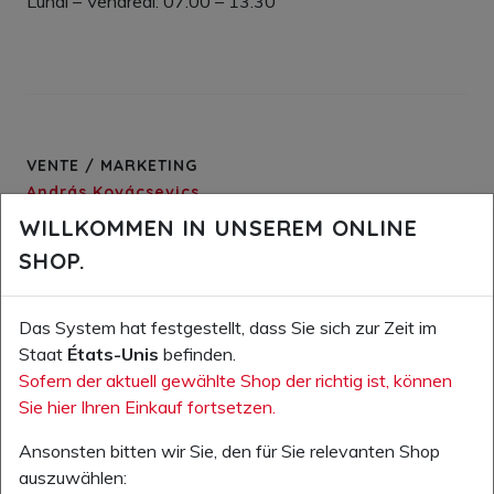
Lundi – Vendredi: 07.00 – 13.30
VENTE / MARKETING
András Kovácsevics
Directeur vente
WILLKOMMEN IN UNSEREM ONLINE
Fon +36 74 458 020
SHOP.
e-mail
Júlia Hárshegyi
Das System hat festgestellt, dass Sie sich zur Zeit im
Service vente int.
Staat
États-Unis
befinden.
Fon +36 74 458 020
Sofern der aktuell gewählte Shop der richtig ist, können
e-mail
Sie hier Ihren Einkauf fortsetzen.
Péter Lörincz
Ansonsten bitten wir Sie, den für Sie relevanten Shop
Service vente int.
auszuwählen: