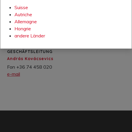
Fon +36 74 458 020
Suisse
e-mail
Autriche
Allemagne
Hongrie
andere Länder
GESCHÄFTSLEITUNG
András Kovácsevics
Fon +36 74 458 020
e-mail